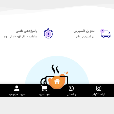
تحویل اکسپرس
پاسخ‌دهی تلفنی
در کمترین زمان
ساعات: 10 الی14- 17 الی 22
اینستاگرام
واتساپ
سبد خرید
خرید های من