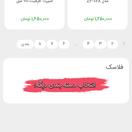
مدل ZF-028
اسپرت ظرفیت ۹۰۰ میل
تومان
تومان
1,650,000
1,250,000
۸
۷
۶
…
۴
۳
۲
۱
فلاسک