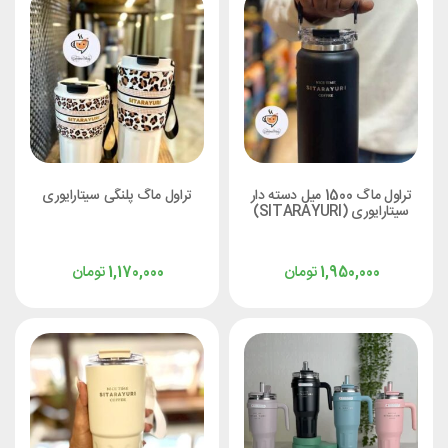
تراول ماگ 1500 میل دسته دار
تراول ماگ پلنگی سیتارایوری
سیتارایوری (SITARAYURI)
تومان
تومان
1,170,000
1,950,000