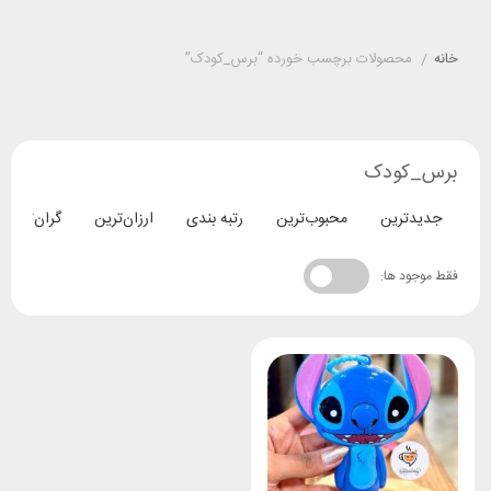
خانه
/
محصولات برچسب خورده “برس_کودک”
برس_کودک
جدیدترین
محبوب‌ترین
رتبه بندی
ارزان‌ترین
گران‌ترین
فقط موجود ها: