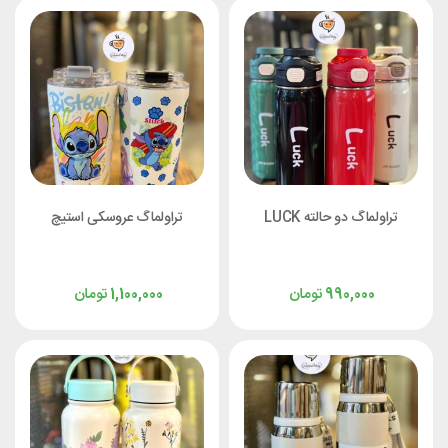
تراولماگ دو حالته LUCK
تراولماگ عروسکی استیچ
تومان
تومان
1,100,000
990,000