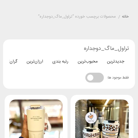
خانه
/
محصولات برچسب خورده “تراول_ماگ_دوجداره”
تراول_ماگ_دوجداره
جدیدترین
محبوب‌ترین
رتبه بندی
ارزان‌ترین
گران‌ترین
فقط موجود ها: