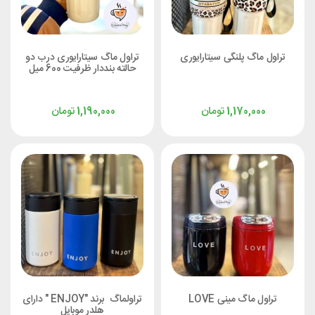
تراول ماگ پلنگی سیتارایوری
تراول ماگ سیتارایوری درب دو
حالته بنددار ظرفیت 600 میل
تومان
تومان
1,190,000
1,170,000
تراول ماگ مینی LOVE
تراولماگ برند "ENJOY " دارای
هلدر موبایل