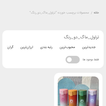
خانه
/
محصولات برچسب خورده “تراول_ماگ_دو_رنگ”
تراول_ماگ_دو_رنگ
جدیدترین
محبوب‌ترین
رتبه بندی
ارزان‌ترین
گران‌ترین
فقط موجود ها: