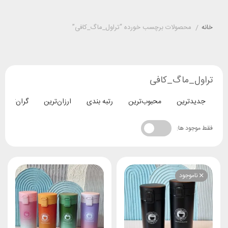
خانه
/
محصولات برچسب خورده “تراول_ماگ_کافی”
تراول_ماگ_کافی
جدیدترین
محبوب‌ترین
رتبه بندی
ارزان‌ترین
گران‌ترین
فقط موجود ها:
ناموجود