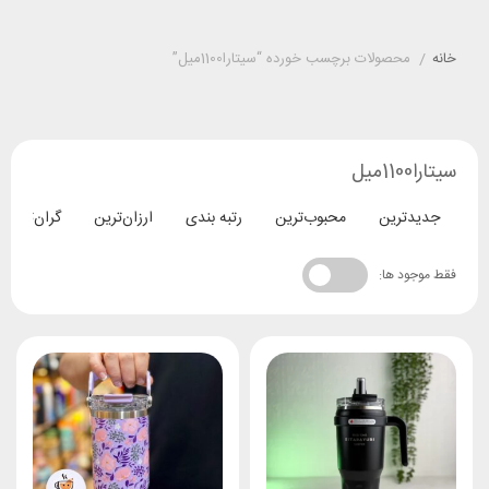
خانه
/
محصولات برچسب خورده “سیتارا1100میل”
سیتارا1100میل
جدیدترین
محبوب‌ترین
رتبه بندی
ارزان‌ترین
گران‌ترین
فقط موجود ها: