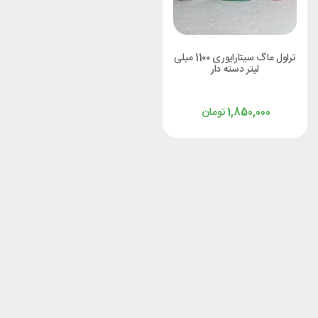
تراول ماگ سیتارایوری 11۰۰ میلی
لیتر دسته دار
تومان
1,850,000