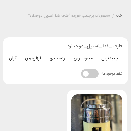
خانه
/
محصولات برچسب خورده “ظرف_غذا_استیل_دوجداره”
ظرف_غذا_استیل_دوجداره
جدیدترین
محبوب‌ترین
رتبه بندی
ارزان‌ترین
گران‌ترین
فقط موجود ها: