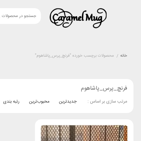
خانه
/
محصولات برچسب خورده “فرنچ_پرس_پاشاهوم”
فرنچ_پرس_پاشاهوم
جدیدترین
محبوب‌ترین
رتبه بندی
مرتب سازی بر اساس :