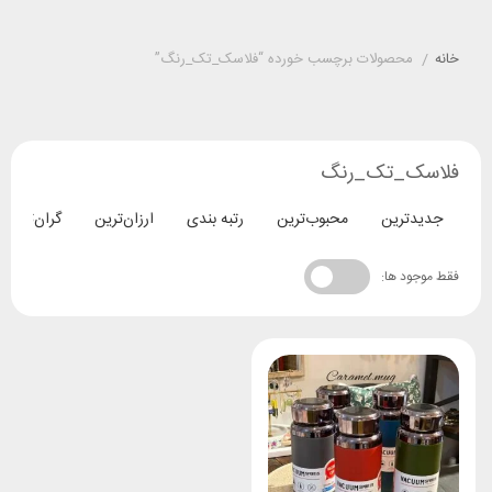
خانه
/
محصولات برچسب خورده “فلاسک_تک_رنگ”
فلاسک_تک_رنگ
جدیدترین
محبوب‌ترین
رتبه بندی
ارزان‌ترین
گران‌ترین
فقط موجود ها: