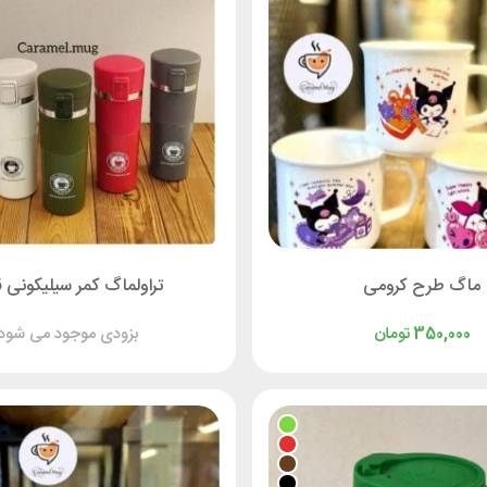
ماگ طرح کرومی
تراولماگ کمر سیلیکونی 
تومان
بزودی موجود می شود!
350,000