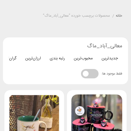
خانه
/
محصولات برچسب خورده “معالی_آباد_ماگ”
معالی_آباد_ماگ
جدیدترین
محبوب‌ترین
رتبه بندی
ارزان‌ترین
گران‌ترین
فقط موجود ها: