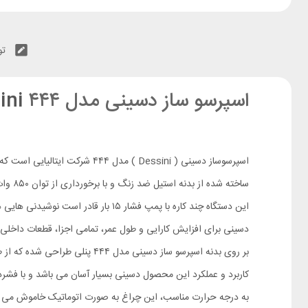
تو
اسپرسو ساز دسینی مدل ۴۴۴
Dessini
اسپرسوساز دسینی ( Dessini ) مدل ۴۴۴ شرکت ایتالیایی است که با تولید محصولات با کیفیت و متنوع در زمینه لوازم خانگی، نقش بسزایی را در بازار داخل و خارج از کشور ایفا می کند.
ساخته شده از بدنه استیل ضد زنگ و با برخورداری از توان ۸۵۰ وات، دستگاهی کاربردی با نمای ظاهری زیباست که برای مصارف خانگی، سوپر مارکت ها و یا کافه های کوچک عرضه شده.
این دستگاه چند کاره با پمپ فشار ۱۵ بار قادر است نوشیدنی هایی همچون اسپرسو، کافه لاته و کاپوچینو را در مدت زمان کوتاهی با حفظ عطر و طعم آماده نماید.
دسینی برای افزایش کارایی و طول عمر، تمامی اجزا، قطعات داخلی و
بر روی بدنه اسپرسو ساز دسینی مدل ۴۴۴ پنلی طراحی شده که از طریق آن می توان به راحتی از دستگاه استفاده نمود.
به درجه حرارت مناسب، این چراغ به صورت اتوماتیک خاموش می 