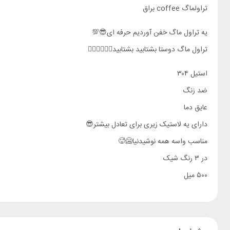
تراولماگ coffee براق
یه تراول ماگ خفن آوردیم حرفه ای😎💯
تراول ماگ دوستا بشتابید بشتابید🏃🏻‍♂️🏃🏻‍♀️
استیل ۳۰۴
ضد زنگ
عایق دما
دارای یه لاستیک زیری برای تعادل بیشتر😎
مناسب واسه همه نوشیدنیا🥶🥵
در ۳ رنگ شیک
۵۰۰ میل