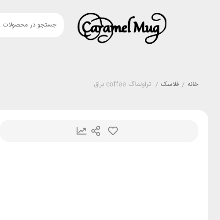
خانه
/
فلاسک
/
تراولماگ coffee براق