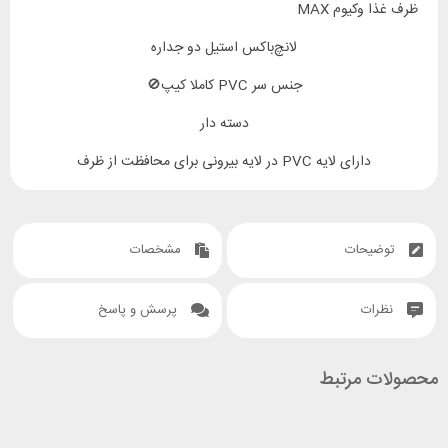
ظرف غذا وکیوم MAX
لانچ‌باکس استیل دو جداره
جنس سر PVC کاملا کیپ🚫
دسته دار
دارای لایه PVC در لایه بیرونی برای محافظت از ظرف
دو تکه
نگهدارنده دمای غذا
توضیحات
مشخصات
ظرفیت یک لیتر🧪
نظرات
پرسش و پاسخ
طول ۱۴cm 📐قطر۱۳.۸cm 📏
محصولات مرتبط