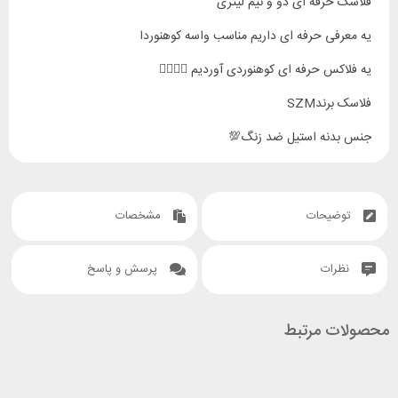
فلاسک حرفه ای دو و نیم لیتری
یه معرفی حرفه ای داریم مناسب واسه کوهنوردا
یه فلاکس حرفه ای کوهنوردی آوردیم 🧗‍♂️🧗‍♀️
فلاسک برندSZM
جنس بدنه استیل ضد زنگ💯
ساخت دیواره دوجداره 💯
درب ضد نشت💯
توضیحات
مشخصات
نوع سری پیچی و قفلی ✅
نظرات
پرسش و پاسخ
جنس درب پوششی فلزی پلاستیکی ✔️
دارای دسته مستحکم قابل حمل
محصولات مرتبط
دارای بند روی دوشی ✌🏻
دارای درب لیوانی 🥛🥛