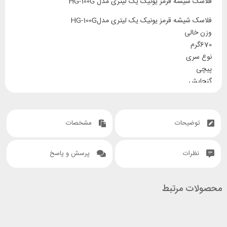
فلاسک شیشه قرمز یونیک یک لیتری مدل HG-100G
فلاسک شیشه قرمز یونیک یک لیتری مدلHG-100G
وزن خالی
670گرم
نوع سری
پیچی
گنجایش
یک لیتر
قابلیت حفظ دما
دارد
توضیحات
مشخصات
نوع عایق
شیشه
نظرات
پرسش و پاسخ
نوع خروجی آب
ضامنی
نوع دهانه
محصولات مرتبط
پیچی
سایر توضیحات
-قابلیت حفظ آب سرد به مدت 24 ساعت و آب جوش 12 ساعت