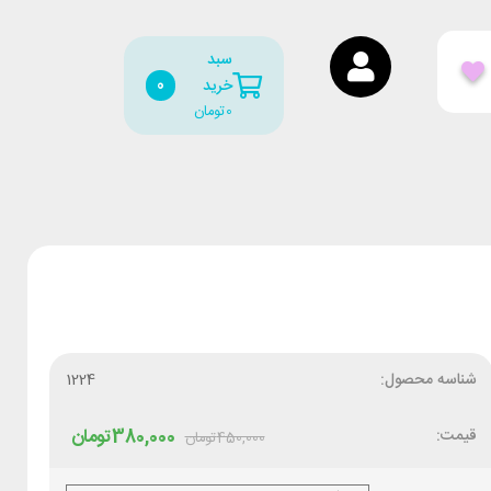
سبد
0
خرید
0
تومان
شناسه محصول:
1224
قیمت:
380,000
تومان
450,000
تومان