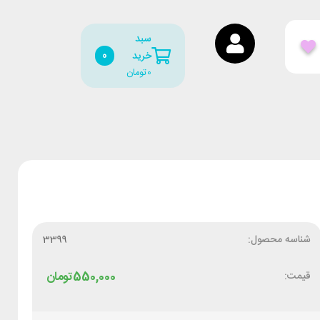
سبد
0
خرید
0
تومان
شناسه محصول:
3399
قیمت:
550,000
تومان