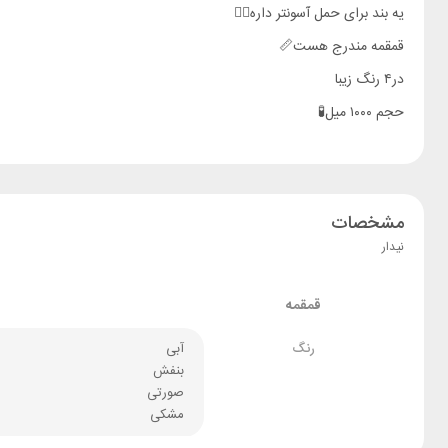
یه بند برای حمل آسونتر داره✌🏼
قمقمه مندرج هست📏
در۴ رنگ زیبا
حجم ۱۰۰۰ میل🧪
مشخصات
نیدار
قمقمه
رنگ
آبی
بنفش
صورتی
مشکی