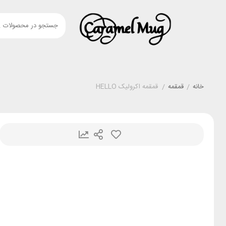
خانه
/
قمقمه
/
قمقمه اکرولیک HELLO