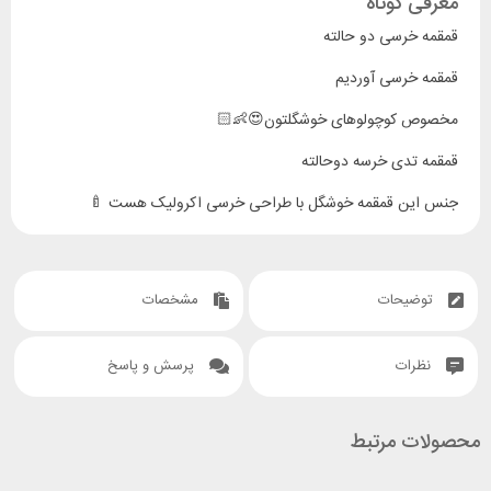
معرفی کوتاه
قمقمه خرسی دو حالته
قمقمه خرسی آوردیم
مخصوص کوچولوهای خوشگلتون😍👶🏻
قمقمه تدی خرسه دوحالته
جنس این قمقمه خوشگل با طراحی خرسی اکرولیک هست 🍼
یه نی سیلیکونی داره و یه دهنی مخصوص سر کشیدن آب👍🏼
جنس بدنه اکرولیک با یه روکش پلاستیکی فشرده🦌
توضیحات
مشخصات
بند دار واسه حمل راحتترش
نظرات
پرسش و پاسخ
استیکر دار
در چهار رنگ
محصولات مرتبط
حجم ۴۵۰میلی لیتر 🧪