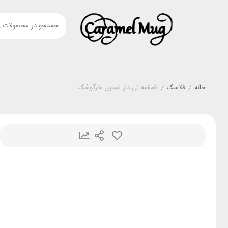
خانه
/
فلاسک
/
قمقمه نی دار استیل خرگوشک