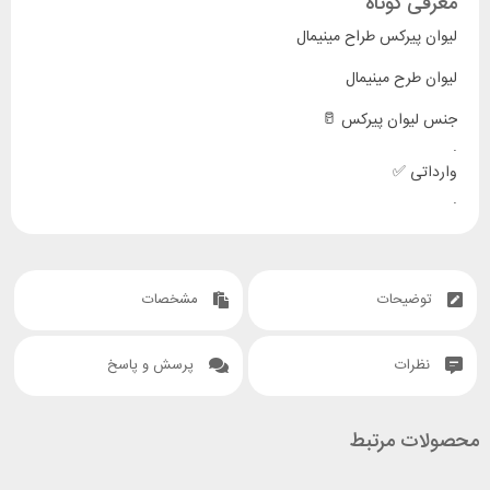
معرفی کوتاه
لیوان پیرکس طراح مینیمال
لیوان طرح مینیمال
جنس لیوان پیرکس 🥛
.
وارداتی ✅
.
شفاف و با کیفیت عالیی ✅
.
شعله مستقیم 🔥
توضیحات
مشخصات
.
مناسب واسه انواع نوشیدنی ها و انواع دسرها 🍹🍸🥃🍺🧊
حجم ۳۵۰میلی لیتر 🧪
نظرات
پرسش و پاسخ
محصولات مرتبط